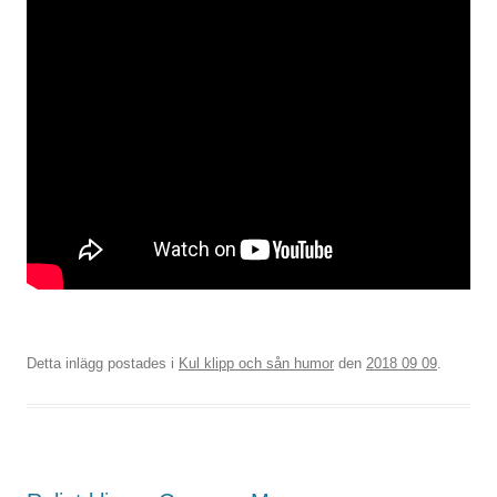
Detta inlägg postades i
Kul klipp och sån humor
den
2018 09 09
.