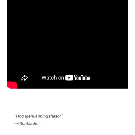
”Hög igenkänningsfaktor”
–Aftonbladet