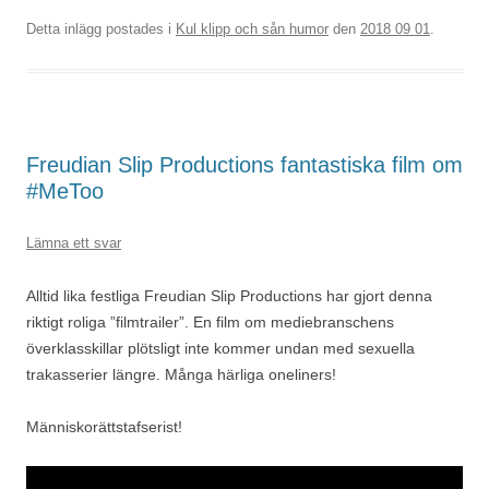
Detta inlägg postades i
Kul klipp och sån humor
den
2018 09 01
.
Freudian Slip Productions fantastiska film om
#MeToo
Lämna ett svar
Alltid lika festliga Freudian Slip Productions har gjort denna
riktigt roliga ”filmtrailer”. En film om mediebranschens
överklasskillar plötsligt inte kommer undan med sexuella
trakasserier längre. Många härliga oneliners!
Människorättstafserist!