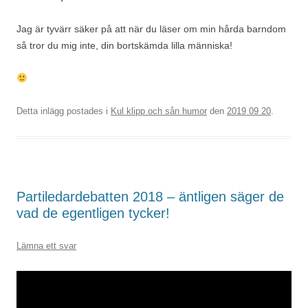
Jag är tyvärr säker på att när du läser om min hårda barndom
så tror du mig inte, din bortskämda lilla människa!
Detta inlägg postades i
Kul klipp och sån humor
den
2019 09 20
.
Partiledardebatten 2018 – äntligen säger de
vad de egentligen tycker!
Lämna ett svar