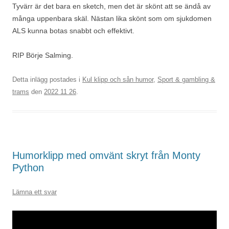
Tyvärr är det bara en sketch, men det är skönt att se ändå av
många uppenbara skäl. Nästan lika skönt som om sjukdomen
ALS kunna botas snabbt och effektivt.
RIP Börje Salming.
Detta inlägg postades i
Kul klipp och sån humor
,
Sport & gambling &
trams
den
2022 11 26
.
Humorklipp med omvänt skryt från Monty
Python
Lämna ett svar