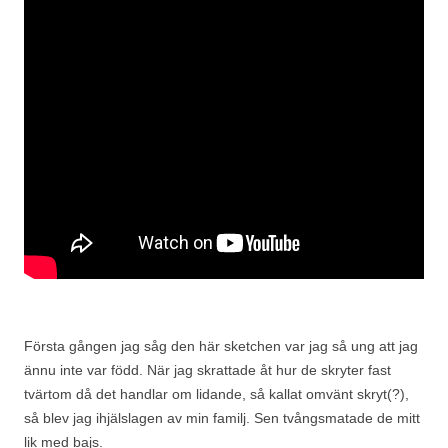
Första gången jag såg den här sketchen var jag så ung att jag
ännu inte var född. När jag skrattade åt hur de skryter fast
tvärtom då det handlar om lidande, så kallat omvänt skryt(?),
så blev jag ihjälslagen av min familj. Sen tvångsmatade de mitt
lik med bajs.