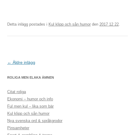
Detta inlägg postades i
Kul klipp och sån humor
den
2017 12 22
.
Inläggsnavigering
←
Äldre inlägg
ROLIGA MEN ELAKA ÄMNEN
Citat roliga
Ekonomi – humor och info
Ful men kul – lika som bär
Kul klipp och sån humor
Nya svenska ord & språkgrodor
Pinsamheter