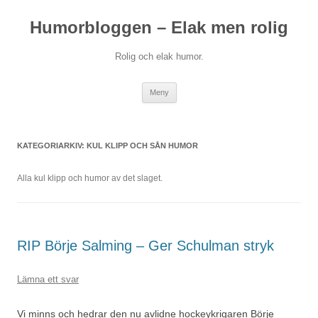
Hoppa
till
Humorbloggen – Elak men rolig
innehåll
Rolig och elak humor.
Meny
KATEGORIARKIV:
KUL KLIPP OCH SÅN HUMOR
Alla kul klipp och humor av det slaget.
RIP Börje Salming – Ger Schulman stryk
Lämna ett svar
Vi minns och hedrar den nu avlidne hockeykrigaren Börje